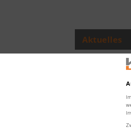
Aktuelles
A
I
w
In
Z