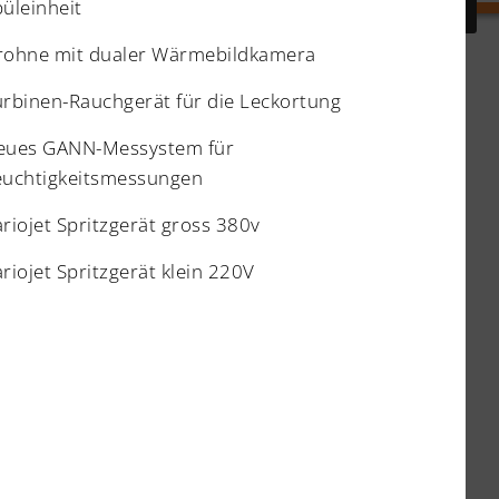
nstandsetzung
WBS PROTECT
Über uns
üleinheit
rohne mit dualer Wärmebildkamera
rbinen-Rauchgerät für die Leckortung
eues GANN-Messystem für
Kontakt
euchtigkeitsmessungen
riojet Spritzgerät gross 380v
agner Bautenschutz Gmbh
ochland
riojet Spritzgerät klein 220V
H-6017 Ruswil
+41 79 458 55 68
info@bauschadensanierung.ch